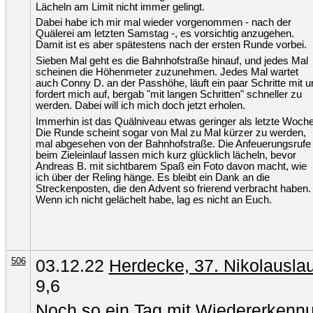
Lächeln am Limit nicht immer gelingt.
Dabei habe ich mir mal wieder vorgenommen - nach der
Quälerei am letzten Samstag -, es vorsichtig anzugehen.
Damit ist es aber spätestens nach der ersten Runde vorbei.
Sieben Mal geht es die Bahnhofstraße hinauf, und jedes Mal
scheinen die Höhenmeter zuzunehmen. Jedes Mal wartet
auch Conny D. an der Passhöhe, läuft ein paar Schritte mit u
fordert mich auf, bergab "mit langen Schritten" schneller zu
werden. Dabei will ich mich doch jetzt erholen.
Immerhin ist das Quälniveau etwas geringer als letzte Woche
Die Runde scheint sogar von Mal zu Mal kürzer zu werden,
mal abgesehen von der Bahnhofstraße. Die Anfeuerungsrufe
beim Zieleinlauf lassen mich kurz glücklich lächeln, bevor
Andreas B. mit sichtbarem Spaß ein Foto davon macht, wie
ich über der Reling hänge. Es bleibt ein Dank an die
Streckenposten, die den Advent so frierend verbracht haben.
Wenn ich nicht gelächelt habe, lag es nicht an Euch.
506
03.12.22
Herdecke, 37. Nikolauslau
9,6
Noch so ein Tag mit Wiedererkennu