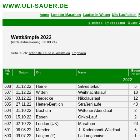
WWW.ULI-SAUER.DE
home
London-Marathon
Laufen in Witten
Ulis Laufseiten
sitemap
Impressum
Guter
Wettkämpfe 2022
(letzte Aktualisierung:
23.03.24
)
siehe auch:
schönste Läufe in Westfalen
Trophäen
lfd.
Event
Datum
Ort
Name
Nr.
lfd Nr
2022
508
31.12.22
Herne
Silvesterlauf
5
507
11.12.22
Witten
Weihnachtslauf
18
506
03.12.22
Herdecke
Nikolauslauf
12
505
27.11.22
Herten-Bertlich
Straßenläufe
43
504
31.10.22
Bochum
Wittener Abendlauf
2
503
15.10.22
Essen
Onko-Lauf
2
502
02.10.22
London (UK)
Marathon
23
501
06.08.22
Menden
J.-Kaderhandt-Waldlauf
5
500
09.07.22
Lançon (F)
La Lançonaise
1