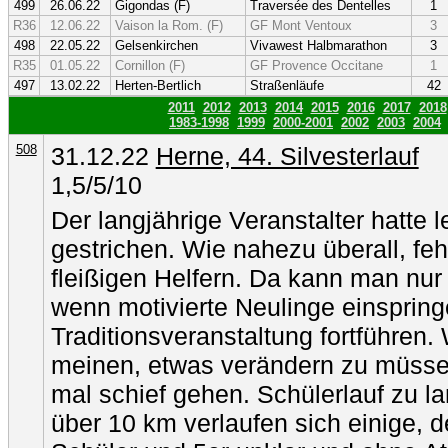
499
26.06.22
Gigondas (F)
Traversée des Dentelles
1
R36
12.06.22
Vaison la Rom. (F)
GF Mont Ventoux
3
498
22.05.22
Gelsenkirchen
Vivawest Halbmarathon
3
R35
01.05.22
Cornillon (F)
GF Provence Occitane
1
497
13.02.22
Herten-Bertlich
Straßenläufe
42
2011
2012
2013
2014
2015
2016
2017
2018
1983-1998
1999
2000-2001
2002
2003
2004
508
31.12.22
Herne, 44. Silvesterlauf
1,5/5/10
Der langjährige Veranstalter hatte l
gestrichen. Wie nahezu überall, fe
fleißigen Helfern. Da kann man nur
wenn motivierte Neulinge einspring
Traditionsveranstaltung fortführen
meinen, etwas verändern zu müsse
mal schief gehen. Schülerlauf zu l
über 10 km verlaufen sich einige, de