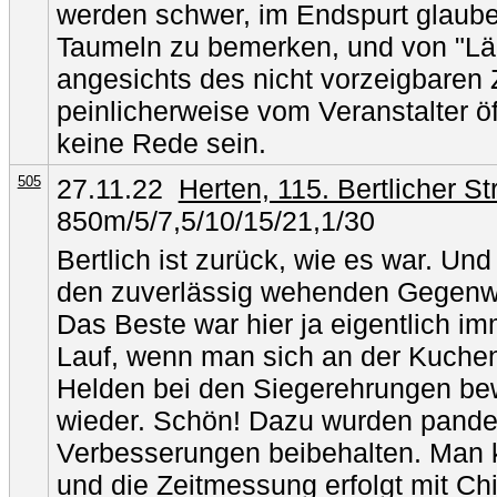
werden schwer, im Endspurt glaube 
Taumeln zu bemerken, und von "Läc
angesichts des nicht vorzeigbaren Z
peinlicherweise vom Veranstalter öff
keine Rede sein.
505
27.11.22
Herten, 115. Bertlicher S
850m/5/7,5/10/15/21,1/30
Bertlich ist zurück, wie es war. Und
den zuverlässig wehenden Gegenwi
Das Beste war hier ja eigentlich i
Lauf, wenn man sich an der Kuchen
Helden bei den Siegerehrungen bewu
wieder. Schön! Dazu wurden pand
Verbesserungen beibehalten. Man 
und die Zeitmessung erfolgt mit Chi