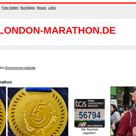
Foto-Seiten
Buchtipps
Neues
Links
LONDON-MARATHON.DE
 bei
Everpresent website
arathon
We finished
together!