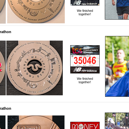
We finished
together!
arathon
We finished
together!
arathon