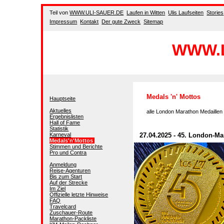
Teil
von
WWW.ULI-SAUER.DE
Laufen in Witten
Ulis Laufseiten
Stories
Impressum
Kontakt
Der gute Zweck
Sitemap
WWW.
Medals 'n' Mottos
Hauptseite
Aktuelles
alle London Marathon Medaillen
Ergebnislisten
Hall of Fame
Statistik
Karneval
27.04.2025 - 45. London-M
Medals'n'Mottos
Stimmen und Berichte
Pro und Contra
Anmeldung
Reise-Agenturen
Bis zum Start
Auf der Strecke
Im Ziel
Offizielle letzte Hinweise
FAQ
Travelcard
Zuschauer-Route
Marathon-Packliste