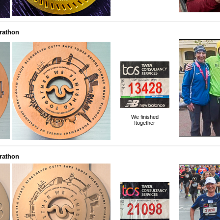
arathon
We finished
together!
arathon