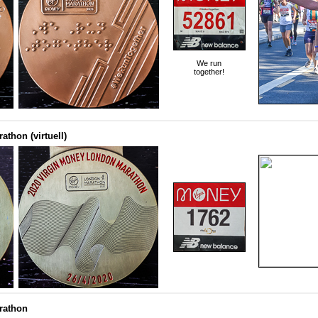
We run
together!
athon (virtuell)
arathon