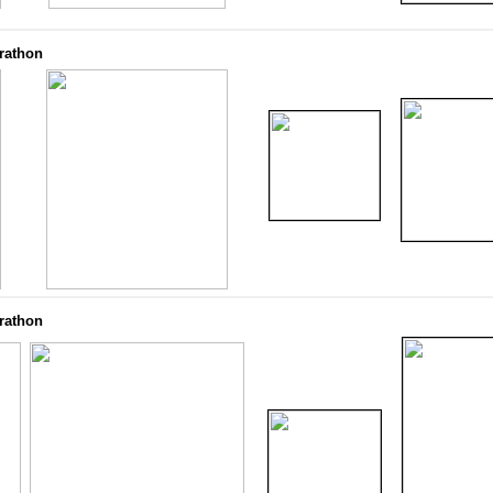
arathon
arathon