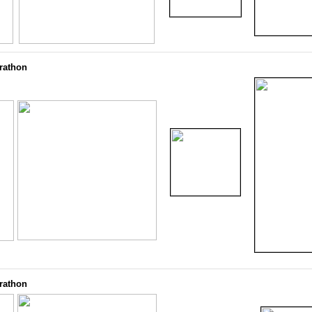
arathon
arathon