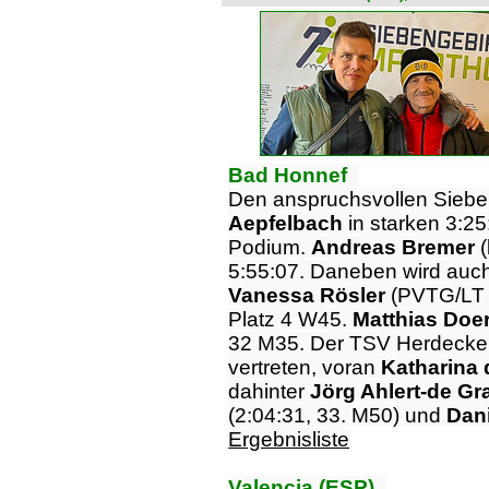
Bad Honnef
Den anspruchsvollen Siebe
Aepfelbach
in starken 3:2
Podium.
Andreas Bremer
(
5:55:07. Daneben wird auch
Vanessa Rösler
(PVTG/LT B
Platz 4 W45.
Matthias Doe
32 M35. Der TSV Herdecke i
vertreten, voran
Katharina 
dahinter
Jörg Ahlert-de Gr
(2:04:31, 33. M50) und
Dan
Ergebnisliste
Valencia (ESP)