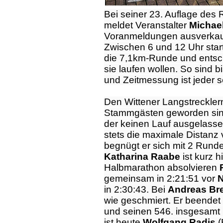
Bei seiner 23. Auflage des
meldet Veranstalter
Michae
Voranmeldungen ausverkau
Zwischen 6 und 12 Uhr start
die 7,1km-Runde und entsc
sie laufen wollen. So sind 
und Zeitmessung ist jeder s
Den Wittener Langstrecklern
Stammgästen geworden sind
der keinen Lauf ausgelasse
stets die maximale Distanz 
begnügt er sich mit 2 Rund
Katharina Raabe
ist kurz 
Halbmarathon absolvieren
gemeinsam in 2:21:51 vor
N
in 2:30:43. Bei
Andreas Br
wie geschmiert. Er beendet
und seinen 546. insgesamt 
ist heute
Wolfgang Radis
(