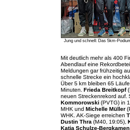
Jung und schnell: Das 5km-Podiu
Mit deutlich mehr als 400 Fi
Abendlauf eine Rekordbetei
Meldungen gar frühzeitig aus
schnelle Strecke ein hochk
Über 5 km bleiben 65 Läufer
Minuten.
Frieda Breitkopf
(
neuen Streckenrekord auf. 
Kommorowski
(PVTG) in 1
MHK und
Michelle Müller
(
WHK. AK-Siege erreichen
T
Dustin Thra
(M40, 19:05),
Katja Schulze-Bergkamen