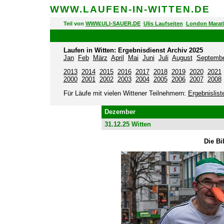
WWW.LAUFEN-IN-WITTEN.DE
Teil von
WWW.ULI-SAUER.DE
Ulis Laufseiten
London Marat
Laufen in Witten: Ergebnisdienst Archiv 2025
Jan
Feb
März
April
Mai
Juni
Juli
August
Septemb
2013
2014
2015
2016
2017
2018
2019
2020
2021
2000
2001
2002
2003
2004
2005
2006
2007
2008
Für Läufe mit vielen Wittener Teilnehmern:
Ergebnislist
Dezember
31.12.25 Witten
Die Bi