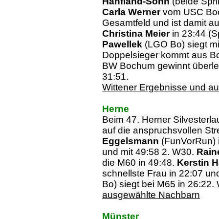
Hanfland-Sohn
(beide Spri
Carla Werner
vom USC Boch
Gesamtfeld und ist damit a
Christina Meier
in 23:44 (
Pawellek
(LGO Bo) siegt mi
Doppelsieger kommt aus 
BW Bochum gewinnt überleg
31:51.
Wittener Ergebnisse und a
Herne
Beim
47. Herner Silvesterl
auf die anspruchsvollen S
Eggelsmann
(FunVorRun) i
und mit 49:58 2. W30.
Rain
die M60 in 49:48.
Kerstin 
schnellste Frau in 22:07 u
Bo) siegt bei M65 in 26:22.
ausgewählte Nachbarn
Münster