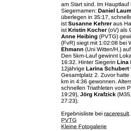
am Start sind. Im Hauptlauf
Siegernamen:
Daniel Lau
überlegen in 35:17, schnel
ist
Susanne Kehrer
aus Ha
ist
Kristin Kocher
(oV) als 
Anne Heibing
(PVTG) gewi
(FvR) siegt mit 1:02:08 bei 
Ehmann
(Uni Witten/H.) auf
Den 5km-Lauf gewinnt Lok
16:32. Hinter Siegerin
Lina
12jährige
Larina Schubert
Gesamtplatz 2. Zuvor hatte 
km in 4:36 gewonnen. Alter
schnellen Triathleten vom
19:29),
Jörg Krafzick
(M35
27:23).
Ergebnisliste bei
raceresult
PVTG
Kleine Fotogalerie