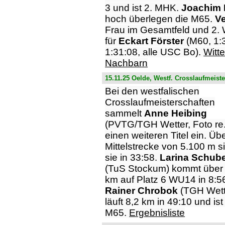
3 und ist 2. MHK.
Joachim 
hoch überlegen die M65.
V
Frau im Gesamtfeld und 2. W
für
Eckart Förster
(M60, 1:
1:31:08, alle USC Bo).
Witt
Nachbarn
15.11.25 Oelde, Westf. Crosslaufmeist
Bei den westfalischen
Crosslaufmeisterschaften
sammelt
Anne Heibing
(PVTG/TGH Wetter, Foto re.
einen weiteren Titel ein. Übe
Mittelstrecke von 5.100 m s
sie in 33:58.
Larina Schube
(TuS Stockum) kommt über 
km auf Platz 6 WU14 in 8:5
Rainer Chrobok
(TGH Wett
läuft 8,2 km in 49:10 und ist
M65.
Ergebnisliste