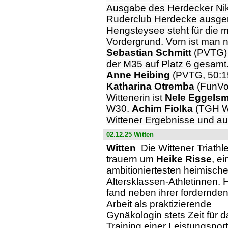
Ausgabe des Herdecker Nik
Ruderclub Herdecke ausgeri
Hengsteysee steht für die 
Vordergrund. Vorn ist man n
Sebastian Schmitt
(PVTG) 
der M35 auf Platz 6 gesamt.
Anne Heibing
(PVTG, 50:1
Katharina Otremba
(FunVo
Wittenerin ist
Nele Eggels
W30.
Achim Fiolka
(TGH We
Wittener Ergebnisse und a
02.12.25 Witten
Witten
Die Wittener Triathl
trauern um
Heike Risse
, e
ambitioniertesten heimisch
Altersklassen-Athletinnen. 
fand neben ihrer fordernde
Arbeit als praktizierende
Gynäkologin stets Zeit für 
Training einer Leistungsportl