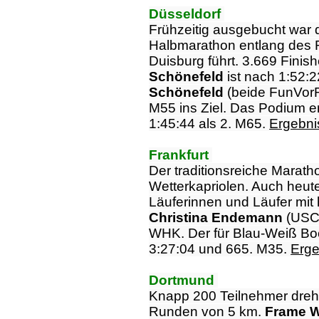
Düsseldorf
Frühzeitig ausgebucht war d
Halbmarathon entlang des 
Duisburg führt. 3.669 Finis
Schönefeld
ist nach 1:52:
Schönefeld
(beide FunVor
M55 ins Ziel. Das Podium e
1:45:44 als 2. M65.
Ergebnis
Frankfurt
Der traditionsreiche Marathon
Wetterkapriolen. Auch heut
Läuferinnen und Läufer mit
Christina Endemann
(USC 
WHK. Der für Blau-Weiß B
3:27:04 und 665. M35.
Erge
Dortmund
Knapp 200 Teilnehmer dre
Runden von 5 km.
Frame W