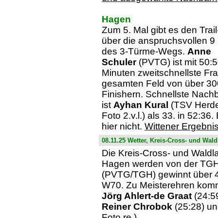
Hagen
Zum 5. Mal gibt es den Trai
über die anspruchsvollen 9
des 3-Türme-Wegs.
Anne
Schuler
(PVTG) ist mit 50:
Minuten zweitschnellste Fr
gesamten Feld von über 30
Finishern. Schnellste Nach
ist
Ayhan Kural
(TSV Herd
Foto 2.v.l.) als 33. in 52:36
hier nicht.
Wittener Ergebn
08.11.25 Wetter, Kreis-Cross- und Wal
Die Kreis-Cross- und Waldla
Hagen werden von der TGH 
(PVTG/TGH) gewinnt über 4,
W70. Zu Meisterehren ko
Jörg Ahlert-de Graat
(24:5
Reiner Chrobok
(25:28) u
Foto re.).