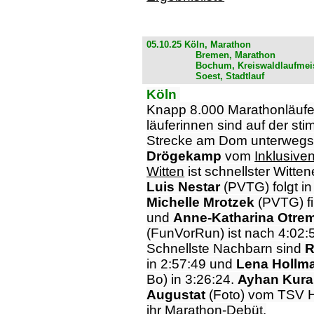
05.10.25 Köln, Marathon
Bremen, Marathon
Bochum, Kreiswaldlaufmeis
Soest, Stadtlauf
Köln
Knapp 8.000 Marathonläufe
läuferinnen sind auf der st
Strecke am Dom unterweg
Drögekamp
vom
Inklusive
Witten
ist schnellster Witten
Luis Nestar
(PVTG) folgt in
Michelle Mrotzek
(PVTG) fi
und
Anne-Katharina Otre
(FunVorRun) ist nach 4:02:5
Schnellste Nachbarn sind
R
in 2:57:49 und
Lena Hollm
Bo) in 3:26:24.
Ayhan Kura
Augustat
(Foto) vom TSV 
ihr Marathon-Debüt.