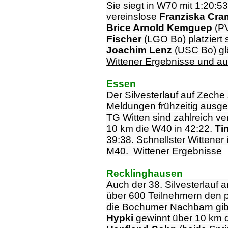
Sie siegt in W70 mit 1:20:53
vereinslose
Franziska Cra
Brice Arnold Kemguep
(PV
Fischer
(LGO Bo) platziert 
Joachim Lenz
(USC Bo) glä
Wittener Ergebnisse und a
Essen
Der Silvesterlauf auf Zeche
Meldungen frühzeitig ausgeb
TG Witten sind zahlreich ve
10 km die W40 in 42:22.
Ti
39:38. Schnellster Wittener 
M40.
Wittener Ergebnisse
Recklinghausen
Auch der 38. Silvesterlauf 
über 600 Teilnehmern den p
die Bochumer Nachbarn gibt
Hypki
gewinnt über 10 km 