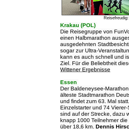
Reisefreudig:
Krakau (POL)
Die Reisegruppe von FunVor
einen Halbmarathon ausges
ausgedehnten Stadtbesich
sogar zur Ultra-Veranstaltun
kann es auch schnell und is
Ziel. Für die Beliebtheit di
Wittener Ergebnisse
Essen
Der
Baldeneysee-Marathon i
älteste Stadtmarathon Deu
und findet zum 63. Mal statt
Einzelstarter und 74 Vierer-
sind auf der Strecke, dazu
knapp 1000 Teilnehmer die
über 18,6 km.
Dennis Hirs