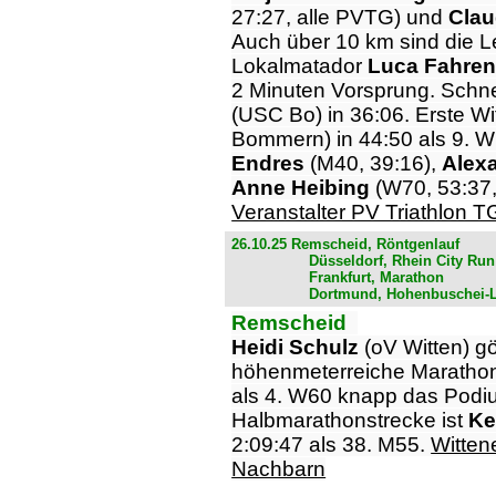
27:27, alle PVTG) und
Clau
Auch über 10 km sind die L
Lokalmatador
Luca Fahre
2 Minuten Vorsprung. Schnel
(USC Bo) in 36:06. Erste Wit
Bommern) in 44:50 als 9. W
Endres
(M40, 39:16),
Alex
Anne Heibing
(W70, 53:37,
Veranstalter PV Triathlon T
26.10.25 Remscheid, Röntgenlauf
Düsseldorf, Rhein City Run
Frankfurt, Marathon
Dortmund, Hohenbuschei-L
Remscheid
Heidi Schulz
(oV Witten) gö
höhenmeterreiche Marathon
als 4. W60 knapp das Podiu
Halbmarathonstrecke ist
Ke
2:09:47 als 38. M55.
Witten
Nachbarn