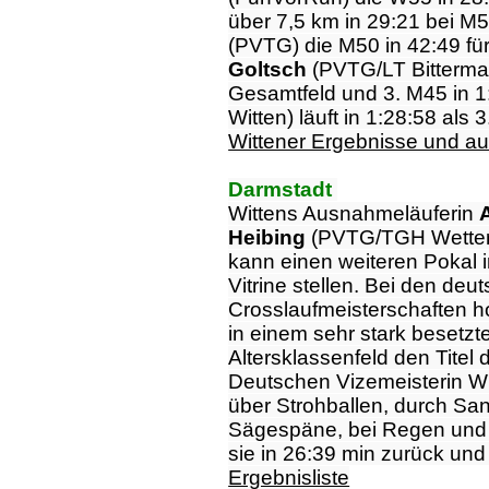
über 7,5 km in 29:21 bei M
(PVTG) die M50 in 42:49 fü
Goltsch
(PVTG/LT Bittermar
Gesamtfeld und 3. M45 in 
Witten) läuft in 1:28:58 als 
Wittener Ergebnisse und a
Darmstadt
Wittens Ausnahmeläuferin
Heibing
(PVTG/TGH Wetter,
kann einen weiteren Pokal i
Vitrine stellen. Bei den deu
Crosslaufmeisterschaften ho
in einem sehr stark besetzt
Altersklassenfeld den Titel 
Deutschen Vizemeisterin W
über Strohballen, durch Sa
Sägespäne, bei Regen und 6
sie in 26:39 min zurück und 
Ergebnisliste