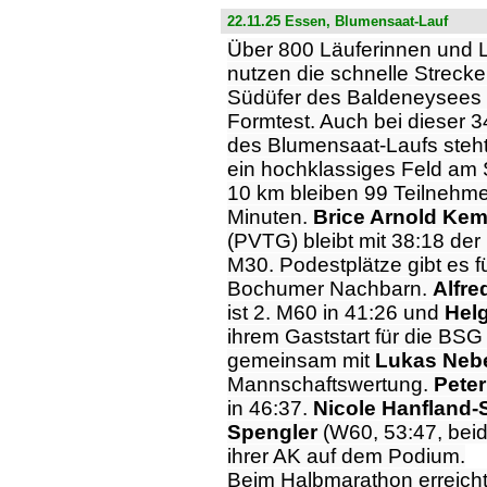
22.11.25 Essen, Blumensaat-Lauf
Über 800 Läuferinnen und 
nutzen die schnelle Streck
Südüfer des Baldeneysees
Formtest. Auch bei dieser 3
des Blumensaat-Laufs steht
ein hochklassiges Feld am S
10 km bleiben 99 Teilnehme
Minuten.
Brice Arnold Ke
(PVTG) bleibt mit 38:18 der 
M30. Podestplätze gibt es fü
Bochumer Nachbarn.
Alfre
ist 2. M60 in 41:26 und
Hel
ihrem Gaststart für die BS
gemeinsam mit
Lukas Neb
Mannschaftswertung.
Pete
in 46:37.
Nicole Hanfland
Spengler
(W60, 53:47, beid
ihrer AK auf dem Podium.
Beim Halbmarathon erreich