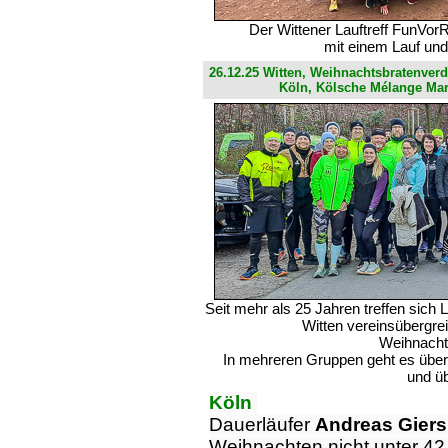
Der Wittener Lauftreff FunVorR
mit einem Lauf un
26.12.25 Witten, Weihnachtsbratenver
Köln, Kölsche Mélange Ma
Seit mehr als 25 Jahren treffen sic
Witten vereinsübergre
Weihnacht
In mehreren Gruppen geht es über
und ü
Köln
Dauerläufer
Andreas Gier
Weihnachten nicht unter 4