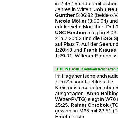
in 2:45:15 und damit bisher
Jahres in Witten.
John Neu
Günther
5:06:32 (beide o.V.
Nicole Möller
(3:56:04) un
erfolgreiche Marathon-Debü
USC Bochum
siegt in 3:03
2 in 2:30:02 und die
BSG S
auf Platz 7. Auf der Seerund
1:20:43 und
Frank Krause
1:29:31.
Wittener Ergebnis
11.10.25 Hagen, Kreismeisterschaften
Im Hagener Ischelandstadi
zum Saisonabschluss die
Kreismeisterschaften über
ausgetragen.
Anne Heibin
Wetter/PVTG) siegt in W70 
25:25,
Rainer Chrobok
(TG
gewinnt in M65 mit 23:51 (F
Ergebnisliste